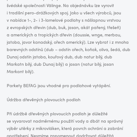
švédské společnosti Välinge. Na objednávku lze vyrovit
i tradišní pero-drážkových spoj. Jako u všech výrobců, jsou
v nabídce 1-, 2- i 3-lamelové podlahy s nášlapnou vrstvou
z evropských dřevin (dub, buk, jasan, akát pařený, třešeň)
a amerických a tropických dřevin (doussie, wnge, merbau,
jatoba, javor kanadský, ořech americký). Lze vybrat i z mnoha
barevných odstínů (dub – odstín ořech, koňak, oliva, šedá, dub
Dunaj odstín jatoba, kouřový dub, dub natur bílý, dub
Markatn bílý, dub Dunaj bílý) a jasan (natur bílý, jasan
Markant bílý).
Parkety BEFAG jsou vhodné pro podlahové vytápění.
Údržba dřevěných plovoucích podlah
Při údržbě dřevěných plovoucích podlah je důležité
se vyvarovat nadměrnému použití vody a dbát na správný
výběr utěrky z mikrovláken, která povrch ochrání a zabrání
opotřebení. Nesmíme zapomenout dodržovat důležitá