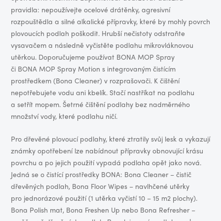
pravidla: nepoužívejte ocelové drátěnky, agresivní
rozpouštědla a silné alkalické přípravky, které by mohly povrch
plovoucích podlah poškodit. Hrubší nečistoty odstraňte
vysavačem a následně vyčistěte podlahu mikrovláknovou
utěrkou. Doporučujeme používat BONA MOP Spray
či BONA MOP Spray Motion s integrovaným čistícím
prostředkem (Bona Cleaner) v rozprašovači. K čištění
nepotřebujete vodu ani kbelík. Stačí nastříkat na podlahu
a setřít mopem. Šetrné čištění podlahy bez nadměrného
množství vody, které podlahu ničí.
Pro dřevěné plovoucí podlahy, které ztratily svůj lesk a vykazují
známky opotřebení lze nabídnout přípravky obnovující krásu
povrchu a po jejich použití vypadá podlaha opět jako nová.
Jedná se o čistící prostředky BONA: Bona Cleaner – čistič
dřevěných podlah, Bona Floor Wipes – navlhčené utěrky
pro jednorázové použití (1 utěrka vyčistí 10 – 15 m2 plochy).
Bona Polish mat, Bona Freshen Up nebo Bona Refresher –