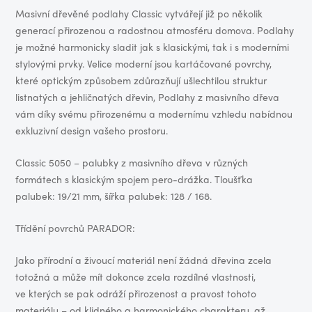
Masivní dřevěné podlahy Classic vytvářejí již po několik
generací přirozenou a radostnou atmosféru domova. Podlahy
je možné harmonicky sladit jak s klasickými, tak i s moderními
stylovými prvky. Velice moderní jsou kartáčované povrchy,
které optickým způsobem zdůrazňují ušlechtilou struktur
listnatých a jehličnatých dřevin, Podlahy z masivního dřeva
vám díky svému přirozenému a modernímu vzhledu nabídnou
exkluzivní design vašeho prostoru.
Classic 5050 – palubky z masivního dřeva v různých
formátech s klasickým spojem pero-drážka. Tloušťka
palubek: 19/21 mm, šířka palubek: 128 / 168.
Třídění povrchů PARADOR:
Jako přírodní a živoucí materiál není žádná dřevina zcela
totožná a může mít dokonce zcela rozdílné vlastnosti,
ve kterých se pak odráží přirozenost a pravost tohoto
materiálu – od klidného a harmonického charakteru, až