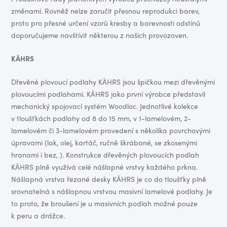
změnami. Rovněž nelze zaručit přesnou reprodukci barev,
proto pro přesné určení vzorů kresby a barevnosti odstínů
doporučujeme navštívit některou z našich provozoven.
KÄHRS
Dřevěné plovoucí podlahy KÄHRS jsou špičkou mezi dřevěnými
plovoucími podlahami. KÄHRS jako první výrobce představil
mechanický spojovací systém Woodloc. Jednotlivé kolekce
v tloušťkách podlahy od 8 do 15 mm, v 1-lamelovém, 2-
lamelovém či 3-lamelovém provedení s několika povrchovými
úpravami (lak, olej, kartáč, ručně škrábané, se zkosenými
hranami i bez, ). Konstrukce dřevěných plovoucích podlah
KÄHRS plně využívá celé nášlapné vrstvy každého prkna.
Nášlapná vrstva řezané desky KÄHRS je co do tloušťky plně
srovnatelná s nášlapnou vrstvou masivní lamelové podlahy. Je
to proto, že broušení je u masivních podlah možné pouze
k peru a drážce.