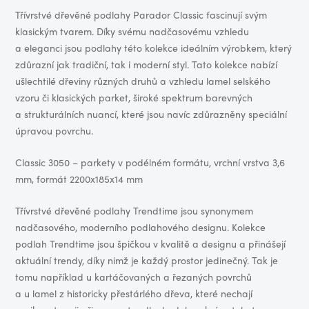
Třívrstvé dřevěné podlahy Parador Classic fascinují svým
klasickým tvarem. Díky svému nadčasovému vzhledu
a eleganci jsou podlahy této kolekce ideálním výrobkem, který
zdůrazní jak tradiční, tak i moderní styl. Tato kolekce nabízí
ušlechtilé dřeviny různých druhů a vzhledu lamel selského
vzoru či klasických parket, široké spektrum barevných
a strukturálních nuancí, které jsou navíc zdůrazněny speciální
úpravou povrchu.
Classic 3050 – parkety v podélném formátu, vrchní vrstva 3,6
mm, formát 2200x185x14 mm
Třívrstvé dřevěné podlahy Trendtime jsou synonymem
nadčasového, moderního podlahového designu. Kolekce
podlah Trendtime jsou špičkou v kvalitě a designu a přinášejí
aktuální trendy, díky nimž je každý prostor jedinečný. Tak je
tomu například u kartáčovaných a řezaných povrchů
a u lamel z historicky přestárlého dřeva, které nechají