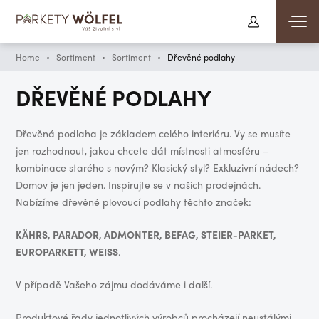
Home
Sortiment
Sortiment
Dřevěné podlahy
DŘEVĚNÉ PODLAHY
Dřevěná podlaha je základem celého interiéru. Vy se musíte
jen rozhodnout, jakou chcete dát místnosti atmosféru –
kombinace starého s novým? Klasický styl? Exkluzivní nádech?
Domov je jen jeden. Inspirujte se v našich prodejnách.
Nabízíme dřevěné plovoucí podlahy těchto značek:
KÄHRS
, PARADOR, ADMONTER,
BEFAG
,
STEIER-PARKET
,
EUROPARKETT,
WEISS
.
V případě Vašeho zájmu dodáváme i další.
Produktové řady jednotlivých výrobců procházejí neustálými