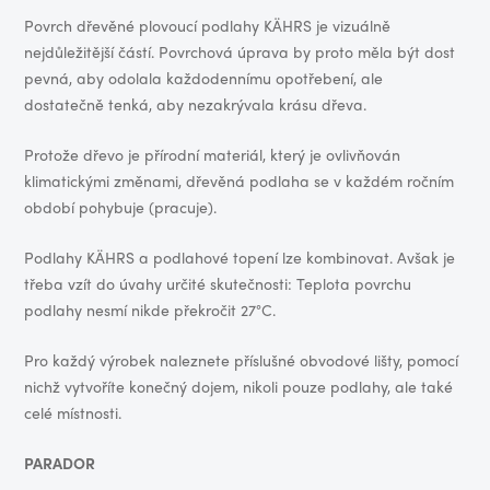
Povrch dřevěné plovoucí podlahy KÄHRS je vizuálně
nejdůležitější částí. Povrchová úprava by proto měla být dost
pevná, aby odolala každodennímu opotřebení, ale
dostatečně tenká, aby nezakrývala krásu dřeva.
Protože dřevo je přírodní materiál, který je ovlivňován
klimatickými změnami, dřevěná podlaha se v každém ročním
období pohybuje (pracuje).
Podlahy KÄHRS a podlahové topení lze kombinovat. Avšak je
třeba vzít do úvahy určité skutečnosti: Teplota povrchu
podlahy nesmí nikde překročit 27°C.
Pro každý výrobek naleznete příslušné obvodové lišty, pomocí
nichž vytvoříte konečný dojem, nikoli pouze podlahy, ale také
celé místnosti.
PARADOR