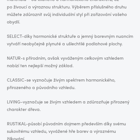
po živoucí a výraznou strukturu. Výběrem příslušného druhu
můžete zdůraznit svůj individuální styl při zařizování vašeho
obydlí.
SELECT-díky harmonické struktuře a jemný barevným nuancím
vytváří neobyčejně plynuté a ušlechtilé podlahové plochy.
NATUR-s přírodním, avšak vyváženým celkovým vzhledem
nabízí ten nejlepší možný základ.
CLASSIC-se vyznačuje živým spektrem harmonického,
přirozeného a původního vzhledu.
LIVING-vyznačuje se živým vzhledem a zdůrazňuje přirozený
charakter dřeva.
RUSTIKAL-působí původním dojmem především díky svému
sukovitému vzhledu, vyvážené hře barev a výraznému
žilkování.