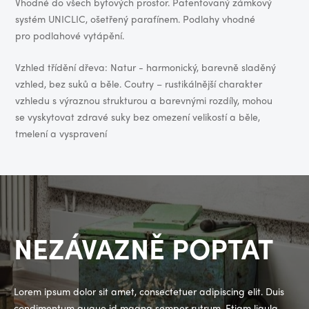
Vhodné do všech bytových prostor. Patentovaný zámkový
systém UNICLIC, ošetřený parafínem. Podlahy vhodné
pro podlahové vytápění.
Vzhled třídění dřeva: Natur - harmonický, barevně sladěný
vzhled, bez suků a běle. Coutry – rustikálnější charakter
vzhledu s výraznou strukturou a barevnými rozdíly, mohou
se vyskytovat zdravé suky bez omezení velikostí a běle,
tmelení a vyspravení
NEZÁVAZNĚ POPTAT
Lorem ipsum dolor sit amet, consectetuer adipiscing elit. Duis
condimentum augue id magna semper rutrum. Etiam ligula