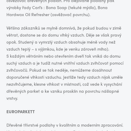
osvěžovač dřevěných podlah. Pro olejované podlahy pak
výrobky řady Carl’s : Bona Soap (tekuté mýdlo), Bona
Hardwax Oil Refresher (osvěžovač povrchu).
Většina zákazníků se mylně domnívá, že pokud budou v zimě
větrat, dostane se do domu vlhký vzduch. Děje se však pravý
opak. Studený a vymrzlý vzduch obsahuje méně vody než
vzduch teplý – s výjimkou, kde je venku zároveň mlha).
S každým větráním nebo otevřením dveří tak vniká do domu
suchý vzduch a je tudíž nutné vnitřní vzduch zvlhčovat pomocí
zvlhčovačů. Pokud se tak neděje, nemůžeme dosáhnout
doporučené vlhkosti vzduchu. Jestliže tedy vzduch nijak uměle
nezvlhčujeme, klesne vlhkost v místnosti, což vede k vysychání
dřevěných parket a ke vzniku prasklin na povrchu nášlapné
vrstvy.
EUROPARKETT
Dřevěné třívrstvé podlahy v kvalitním a moderním zpracování.