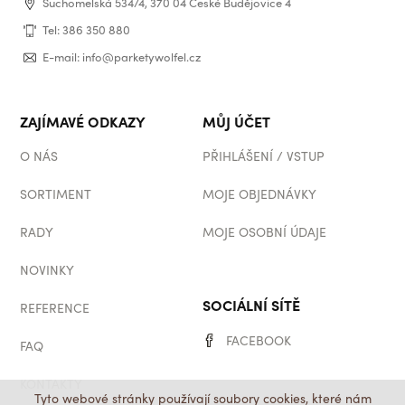
Suchomelská 534/4, 370 04 České Budějovice 4
Tel: 386 350 880
E-mail: info@parketywolfel.cz
ZAJÍMAVÉ ODKAZY
MŮJ ÚČET
O NÁS
PŘIHLÁŠENÍ / VSTUP
SORTIMENT
MOJE OBJEDNÁVKY
RADY
MOJE OSOBNÍ ÚDAJE
NOVINKY
SOCIÁLNÍ SÍTĚ
REFERENCE
FACEBOOK
FAQ
KONTAKTY
Tyto webové stránky používají soubory cookies, které nám