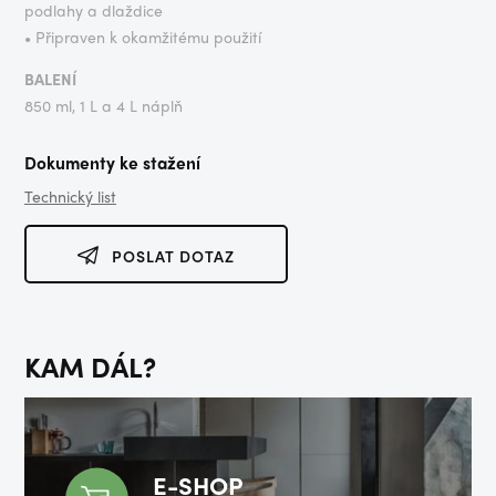
podlahy a dlaždice
• Připraven k okamžitému použití
BALENÍ
850 ml, 1 L a 4 L náplň
Dokumenty ke stažení
Technický list
POSLAT DOTAZ
KAM DÁL?
E-SHOP