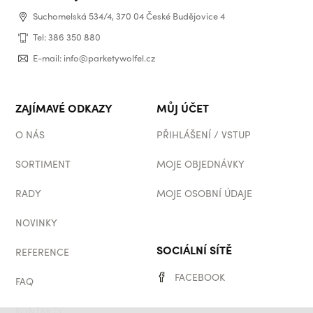
Suchomelská 534/4, 370 04 České Budějovice 4
Tel: 386 350 880
E-mail: info@parketywolfel.cz
ZAJÍMAVÉ ODKAZY
MŮJ ÚČET
O NÁS
PŘIHLÁŠENÍ / VSTUP
SORTIMENT
MOJE OBJEDNÁVKY
RADY
MOJE OSOBNÍ ÚDAJE
NOVINKY
SOCIÁLNÍ SÍTĚ
REFERENCE
FACEBOOK
FAQ
KONTAKTY