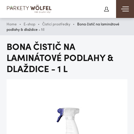
Home
E-shop
Čisticí prostředky
Bona čistič na laminátové
podlahy & dlaždice - 1 l
BONA ČISTIČ NA
LAMINÁTOVÉ PODLAHY &
DLAŽDICE - 1 L