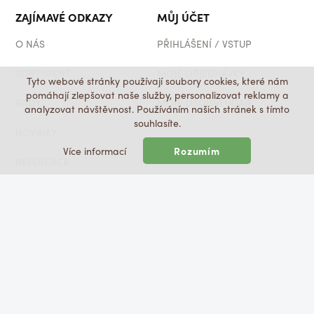
ZAJÍMAVÉ ODKAZY
MŮJ ÚČET
O NÁS
PŘIHLÁŠENÍ / VSTUP
SORTIMENT
MOJE OBJEDNÁVKY
Tyto webové stránky používají soubory cookies, které nám
pomáhají zlepšovat naše služby, personalizovat reklamy a
RADY
MOJE OSOBNÍ ÚDAJE
analyzovat návštěvnost. Používáním našich stránek s tímto
souhlasíte.
NOVINKY
Více informací
Rozumím
SOCIÁLNÍ SÍTĚ
REFERENCE
FACEBOOK
FAQ
KONTAKTY
Copyright © 2019-2026, PARKETY WÖLFEL s.r.o.,
Všechna práva vyhrazena.
Created by