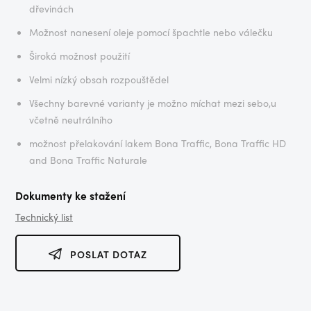
dřevinách
Možnost nanesení oleje pomocí špachtle nebo válečku
Široká možnost použití
Velmi nízký obsah rozpouštědel
Všechny barevné varianty je možno míchat mezi sebo,u
včetně neutrálního
možnost přelakování lakem Bona Traffic, Bona Traffic HD
and Bona Traffic Naturale
Dokumenty ke stažení
Technický list
POSLAT DOTAZ