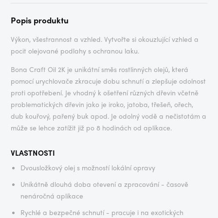
Popis produktu
Výkon, všestrannost a vzhled. Vytvořte si okouzlující vzhled a
pocit olejované podlahy s ochranou laku.
Bona Craft Oil 2K je unikátní směs rostlinných olejů, která
pomocí urychlovače zkracuje dobu schnutí a zlepšuje odolnost
proti opotřebení. Je vhodný k ošetření různých dřevin včetně
problematických dřevin jako je iroko, jatoba, třešeň, ořech,
dub kouřový, pařený buk apod. Je odolný vodě a nečistotám a
může se lehce zatížit již po 8 hodinách od aplikace.
VLASTNOSTI
Dvousložkový olej s možností lokální opravy
Unikátně dlouhá doba otevení a zpracování - časově
nenáročná aplikace
Rychlé a bezpečné schnutí - pracuje i na exotických