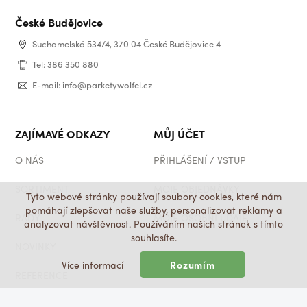
České Budějovice
Suchomelská 534/4, 370 04 České Budějovice 4
Tel: 386 350 880
E-mail: info@parketywolfel.cz
ZAJÍMAVÉ ODKAZY
MŮJ ÚČET
O NÁS
PŘIHLÁŠENÍ / VSTUP
SORTIMENT
MOJE OBJEDNÁVKY
Tyto webové stránky používají soubory cookies, které nám
pomáhají zlepšovat naše služby, personalizovat reklamy a
RADY
MOJE OSOBNÍ ÚDAJE
analyzovat návštěvnost. Používáním našich stránek s tímto
souhlasíte.
NOVINKY
Více informací
Rozumím
SOCIÁLNÍ SÍTĚ
REFERENCE
FACEBOOK
FAQ