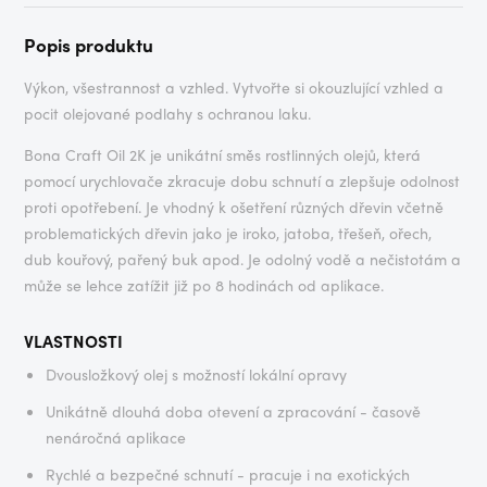
Popis produktu
Výkon, všestrannost a vzhled. Vytvořte si okouzlující vzhled a
pocit olejované podlahy s ochranou laku.
Bona Craft Oil 2K je unikátní směs rostlinných olejů, která
pomocí urychlovače zkracuje dobu schnutí a zlepšuje odolnost
proti opotřebení. Je vhodný k ošetření různých dřevin včetně
problematických dřevin jako je iroko, jatoba, třešeň, ořech,
dub kouřový, pařený buk apod. Je odolný vodě a nečistotám a
může se lehce zatížit již po 8 hodinách od aplikace.
VLASTNOSTI
Dvousložkový olej s možností lokální opravy
Unikátně dlouhá doba otevení a zpracování - časově
nenáročná aplikace
Rychlé a bezpečné schnutí - pracuje i na exotických