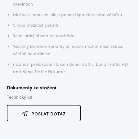
dřevinách
Možnost nanesení oleje pomocí špachtle nebo válečku
Široká možnost použití
Velmi nízký obsah rozpouštědel
Všechny barevné varianty je možno míchat mezi sebo,u
včetně neutrálního
možnost přelakování lakem Bona Traffic, Bona Traffic HD
and Bona Traffic Naturale
Dokumenty ke stažení
Technický list
POSLAT DOTAZ