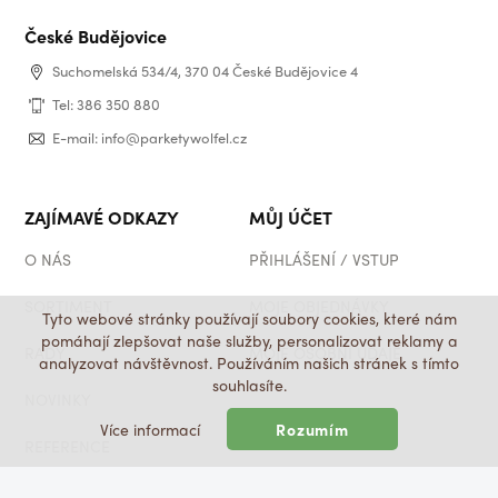
České Budějovice
Suchomelská 534/4, 370 04 České Budějovice 4
Tel: 386 350 880
E-mail: info@parketywolfel.cz
ZAJÍMAVÉ ODKAZY
MŮJ ÚČET
O NÁS
PŘIHLÁŠENÍ / VSTUP
SORTIMENT
MOJE OBJEDNÁVKY
Tyto webové stránky používají soubory cookies, které nám
pomáhají zlepšovat naše služby, personalizovat reklamy a
RADY
MOJE OSOBNÍ ÚDAJE
analyzovat návštěvnost. Používáním našich stránek s tímto
souhlasíte.
NOVINKY
Více informací
Rozumím
SOCIÁLNÍ SÍTĚ
REFERENCE
FACEBOOK
FAQ