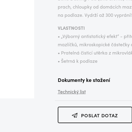
prach, chloupky od domácích mazl
na podlaze. Vydrží až 300 vyprání!
VLASTNOSTI
• „Výborný antistatický efekt“ - p
mazlíčků, mikroskopické částečky
• Pratelná čisticí utěrka z mikrovl
• Šetrná k podlaze
Dokumenty ke stažení
Technický list
POSLAT DOTAZ