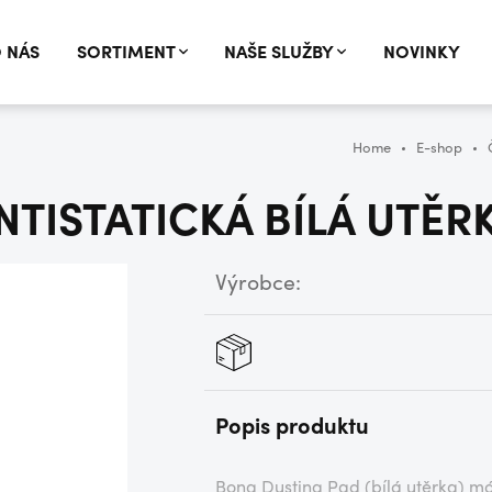
 NÁS
SORTIMENT
NAŠE SLUŽBY
NOVINKY
Home
E-shop
NTISTATICKÁ BÍLÁ UTĚ
Výrobce:
Popis produktu
Bona Dusting Pad (bílá utěrka) má 