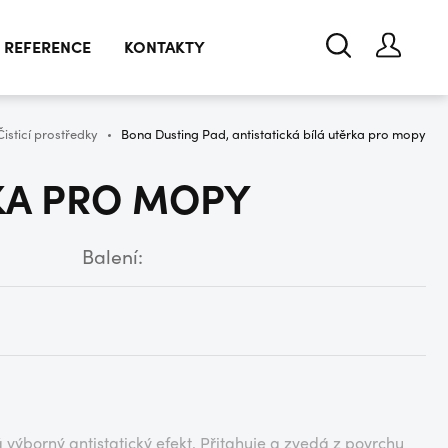
REFERENCE
KONTAKTY
Čisticí prostředky
Bona Dusting Pad, antistatická bílá utěrka pro mopy
RKA PRO MOPY
Balení:
výborný antistatický efekt. Přitahuje a zvedá z povrchu