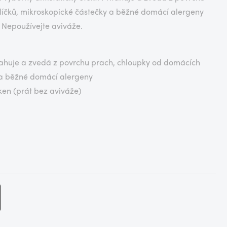
íčků, mikroskopické částečky a běžné domácí alergeny
 Nepoužívejte aviváže.
řitahuje a zvedá z povrchu prach, chloupky od domácích
 a běžné domácí alergeny
áken (prát bez aviváže)