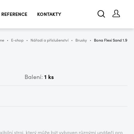
REFERENCE
KONTAKTY
me
E-shop
Nářadí a příslušenství
Brusky
Bona Flexi Sand 1.9
Balení:
1 ks
xibilní stroj, který může být vybaven různými unášeči pro