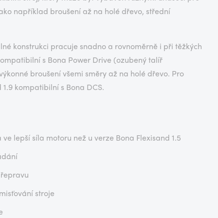
ako například broušení až na holé dřevo, střední
lné konstrukci pracuje snadno a rovnoměrně i při těžkých
ompatibilní s Bona Power Drive (ozubený talíř
 výkonné broušení všemi směry až na holé dřevo. Pro
 1.9 kompatibilní s Bona DCS.
a ve lepší síla motoru než u verze Bona Flexisand 1.5
ádání
přepravu
misťování stroje
e