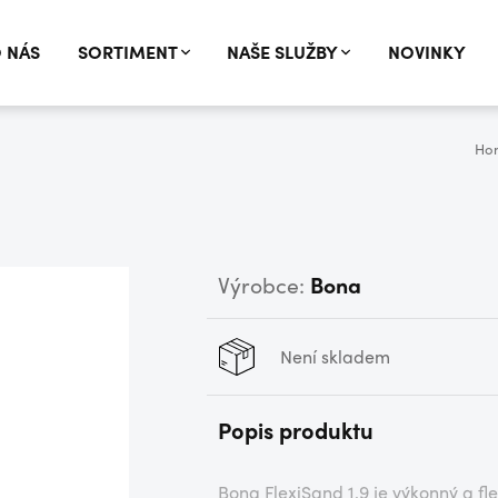
 NÁS
SORTIMENT
NAŠE SLUŽBY
NOVINKY
Ho
Výrobce:
Bona
Není skladem
Popis produktu
Bona FlexiSand 1.9 je výkonný a fle