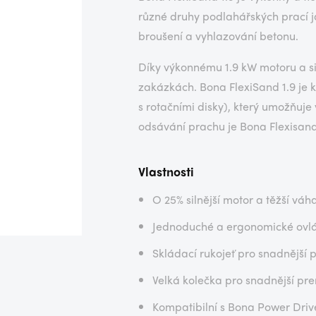
různé druhy podlahářských prací j
broušení a vyhlazování betonu.
Díky výkonnému 1.9 kW motoru a si
zakázkách. Bona FlexiSand 1.9 je k
s rotačními disky), který umožňuje
odsávání prachu je Bona Flexisand
Vlastnosti
O 25% silnější motor a těžší váh
Jednoduché a ergonomické ovl
Skládací rukojeť pro snadnější 
Velká kolečka pro snadnější pre
Kompatibilní s Bona Power Driv