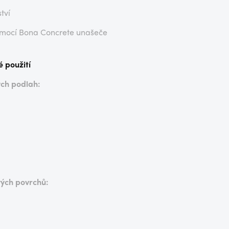
tví
pomocí Bona Concrete unašeče
é použití
ých podlah:
vých povrchů: