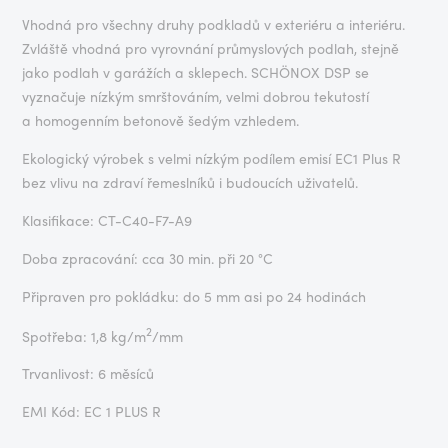
Vhodná pro všechny druhy podkladů v exteriéru a interiéru.
Zvláště vhodná pro vyrovnání průmyslových podlah, stejně
jako podlah v garážích a sklepech. SCHÖNOX DSP se
vyznačuje nízkým smrštováním, velmi dobrou tekutostí
a homogenním betonově šedým vzhledem.
Ekologický výrobek s velmi nízkým podílem emisí EC1 Plus R
bez vlivu na zdraví řemeslníků i budoucích uživatelů.
Klasifikace: CT-C40-F7-A9
Doba zpracování: cca 30 min. při 20 °C
Připraven pro pokládku: do 5 mm asi po 24 hodinách
2
Spotřeba: 1,8 kg/m
/mm
Trvanlivost: 6 měsíců
EMI Kód: EC 1 PLUS R