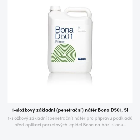
1-složkový základní (penetrační) nátěr Bona D501, 5l
1-složkový základní (penetrační) nátěr pro přípravu podkladů
před aplikací parketových lepidel Bona na bázi silanu...