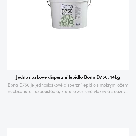
Jednosložkové disperzní lepidlo Bona D750, 14kg
Bona D750 je jednosložkové disperzní lepidlo s mokrým ložem
neobsahující rozpouštědla, které je zesílené vlákny a slouží k...