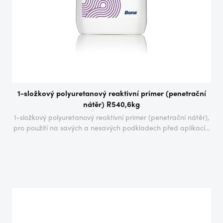
1-složkový polyuretanový reaktivní primer (penetrační
nátěr) R540,6kg
1-složkový polyuretanový reaktivní primer (penetrační nátěr),
pro použití na savých a nesavých podkladech před aplikací...