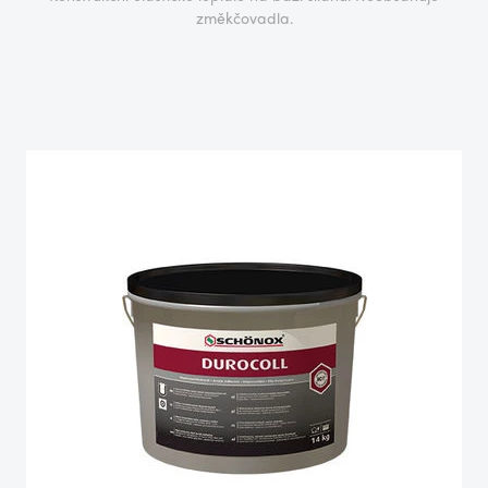
změkčovadla.