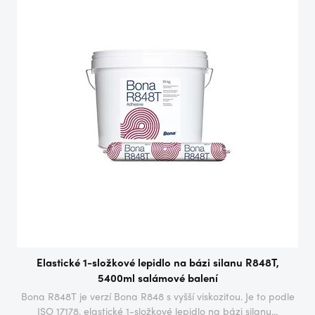
Elastické 1-složkové lepidlo na bázi silanu R848T,
5400ml salámové balení
Bona R848T je verzí Bona R848 s vyšší viskozitou. Je to podle
ISO 17178. elastické 1-složkové lepidlo na bázi silanu...