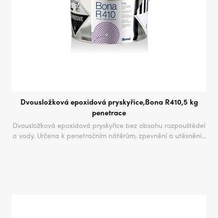
Dvousložková epoxidová pryskyřice,Bona R410,5 kg
penetrace
Dvousložková epoxidová pryskyřice bez obsahu rozpouštědel
a vody. Určena k penetračním nátěrům, zpevnění a utěsnění...