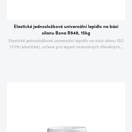
Elastické jednosložkové univerzální lepidlo na bázi
silanu Bona R848, 15kg
Elastické jednosložkové univerzální lepidlo na bázi silanu ISO
17178 (elastické), určené pro lepení vícevrstvých dřevěných...