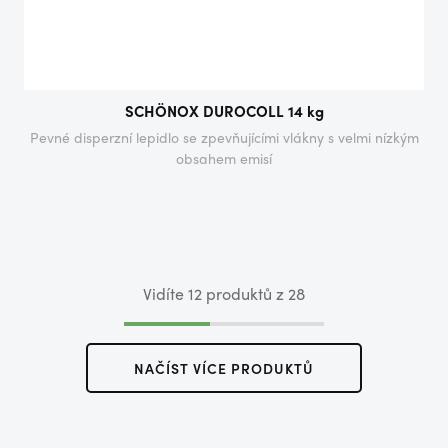
SCHÖNOX DUROCOLL 14 kg
Pevné disperzní lepidlo se zpevňujícími vlákny s velmi nízkým
obsahem emisí
Vidíte 12 produktů z 28
NAČÍST VÍCE PRODUKTŮ