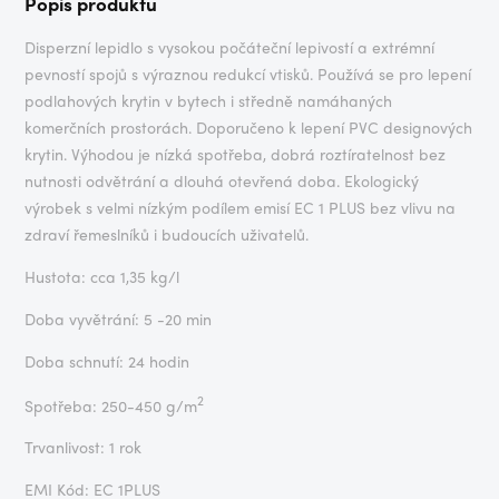
Popis produktu
Disperzní lepidlo s vysokou počáteční lepivostí a extrémní
pevností spojů s výraznou redukcí vtisků. Používá se pro lepení
podlahových krytin v bytech i středně namáhaných
komerčních prostorách. Doporučeno k lepení PVC designových
krytin. Výhodou je nízká spotřeba, dobrá roztíratelnost bez
nutnosti odvětrání a dlouhá otevřená doba. Ekologický
výrobek s velmi nízkým podílem emisí EC 1 PLUS bez vlivu na
zdraví řemeslníků i budoucích uživatelů.
Hustota: cca 1,35 kg/l
Doba vyvětrání: 5 -20 min
Doba schnutí: 24 hodin
2
Spotřeba: 250-450 g/m
Trvanlivost: 1 rok
EMI Kód: EC 1PLUS